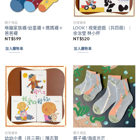
親子用品
台灣繪本
咻蹦家族襪/幼童襪＋媽媽襪＋
LOOK ! 視覺遊戲（共四冊）｜
爸爸襪
余治瑩 林小杯
NT$
599
NT$
520
加入購物車
加入購物車
台灣繪本
親子用品
幼幼小書（共三冊)｜陳志賢
親子襪/海底光芒